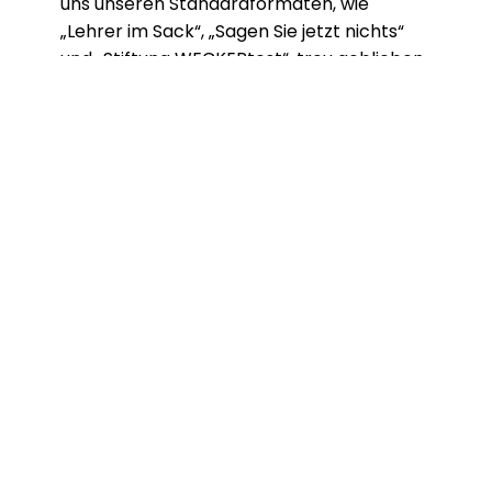
uns unseren Standardformaten, wie
„Lehrer im Sack“, „Sagen Sie jetzt nichts“
und „Stiftung WECKERtest“, treu geblieben.
Beim „Lehrer im Sack“ gibt es sogar einen
20€-Gutschein für Jim Block zu gewinnen.
Zudem haben wir in dieser Ausgabe wieder
versucht, die bewahrte WECKER-Tradition
mit unserem modernen Leben zu vereinen.
Auch wenn sich alles am Hansa verändert,
der WECKER bleibt dem Hansa seit fast 70
Jahren treu!
Die 151. Ausgabe „Umschwung am Hansa“ wird am
Dienstag, den 20. Dezember in den Pausen
erhältlich sein!