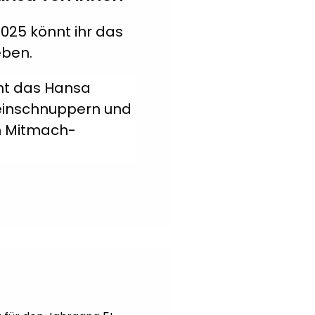
25 könnt ihr das
eben.
rnt das Hansa
ineinschnuppern und
en Mitmach-