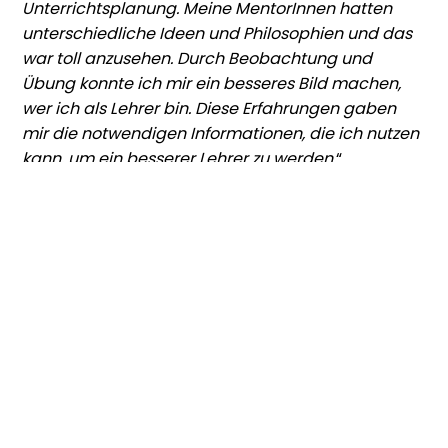
Unterrichtsplanung. Meine MentorInnen hatten
unterschiedliche Ideen und Philosophien und das
war toll anzusehen. Durch Beobachtung und
Übung konnte ich mir ein besseres Bild machen,
wer ich als Lehrer bin. Diese Erfahrungen gaben
mir die notwendigen Informationen, die ich nutzen
kann, um ein besserer Lehrer zu werden.
“
(Seth Weisenbach)
“
Hello! I am Wesley Kopis. I’m 26 years old and I’m
from Bloomington, Indiana. I study at Indiana
University, and my degree is Social Studies
Education. Through IU we have a program known
as Global Gateway for Teachers. This program
allows students to spend 9 weeks abroad in
schools around the world, and makes it extremely
affordable as well.
For me, this experience is incredibly valuable as a